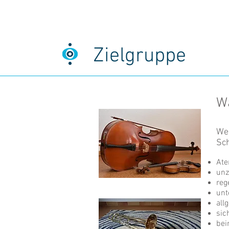
Zielgruppe
Wa
Wen
Sch
Ate
unz
reg
unt
all
sic
bei