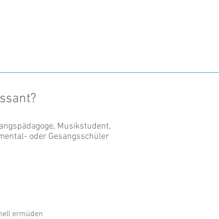
essant?
esangspädagoge, Musikstudent,
rumental- oder Gesangsschüler
hnell ermüden