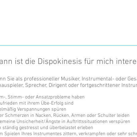
nn ist die Dispokinesis für mich inter
n Sie als professioneller Musiker, Instrumental- oder G
auspieler, Sprecher, Dirigent oder fortgeschrittener Inst
m-, Stimm- oder Ansatzprobleme haben
ufrieden mit ihrem Übe-Erfolg sind
elmäßig Verspannungen spüren
er Schmerzen in Nacken, Rücken, Armen oder Schulter leiden
gemeine Unsicherheit/Ängste in Auftrittssituationen verspüren
h ständig gestresst und überbelastet erleben
m Spielen Ihres Instrumentes zittern, verkrampfen oder sehr sc